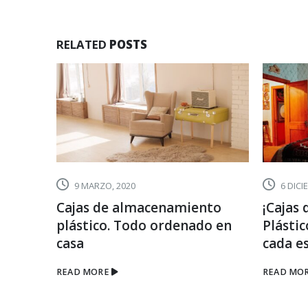
ALMACEN
RELATED
POSTS
9 MARZO, 2020
6 DICI
de los
Cajas de almacenamiento
¡Cajas
plástico. Todo ordenado en
Plásti
casa
cada e
READ MORE
READ MO