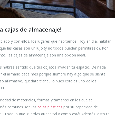
a cajas de almacenaje!
ado y con ellos, los lugares que habitamos. Hoy en día, habitar
que las casas son un lujo (y no todos pueden permitírselo). Por
to, las cajas de almacenaje son una opción ideal.
s habrás sentido que tus objetos invaden tu espacio. De nada
ar el armario cada mes porque siempre hay algo que se siente
caso afirmativo, quédate tranquilo pues este es uno de los
XI.
ariedad de materiales, formas y tamaños en los que se
s más comunes son las
cajas plásticas
por su capacidad de
tan. ¡Todo lo que guardas queda tal y como está! Además, esto te
ir los
Trucos para alargar
Cómo r