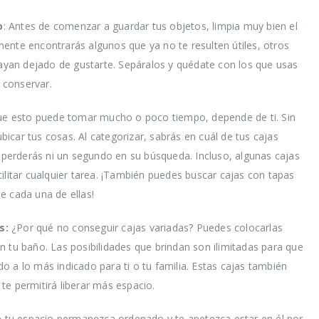
o
: Antes de comenzar a guardar tus objetos, limpia muy bien el
ente encontrarás algunos que ya no te resulten útiles, otros
yan dejado de gustarte. Sepáralos y quédate con los que usas
 conservar.
 esto puede tomar mucho o poco tiempo, depende de ti. Sin
icar tus cosas. Al categorizar, sabrás en cuál de tus cajas
o perderás ni un segundo en su búsqueda. Incluso, algunas cajas
ilitar cualquier tarea. ¡También puedes buscar cajas con tapas
 de cada una de ellas!
s:
¿Por qué no conseguir cajas variadas? Puedes colocarlas
n tu baño. Las posibilidades que brindan son ilimitadas para que
 a lo más indicado para ti o tu familia. Estas cajas también
te permitirá liberar más espacio.
ue tu espacio permanezca ordenado y te apetezca estar en él por