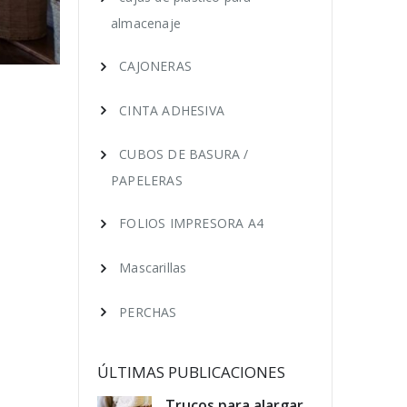
almacenaje
CAJONERAS
CINTA ADHESIVA
CUBOS DE BASURA /
PAPELERAS
FOLIOS IMPRESORA A4
Mascarillas
PERCHAS
ÚLTIMAS PUBLICACIONES
educir los
Trucos para alargar
Cóm