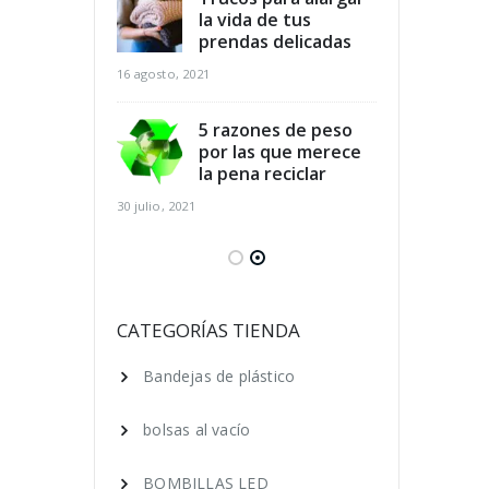
dicios
la vida de tus
des
arios y
prendas delicadas
ali
r al mismo
aho
16 agosto, 2021
tiempo
16 agosto, 2021
5 razones de peso
por las que merece
para el
la pena reciclar
Cla
 de los pies
cui
30 julio, 2021
ano
en 
16 agosto, 2021
 ecológica, 7
Ser
que puedes
cos
CATEGORÍAS TIENDA
ara lograrlo
hac
Bandejas de plástico
16 agosto, 2021
bolsas al vacío
BOMBILLAS LED