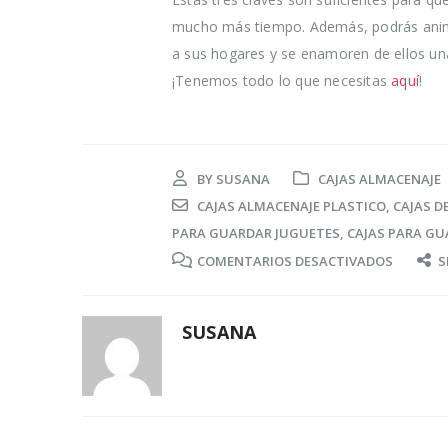
mucho más tiempo. Además, podrás anima
a sus hogares y se enamoren de ellos una 
¡Tenemos todo lo que necesitas
aquí
!
BY
SUSANA
CAJAS ALMACENAJE
CAJAS ALMACENAJE PLASTICO
,
CAJAS D
PARA GUARDAR JUGUETES
,
CAJAS PARA G
EN
COMENTARIOS DESACTIVADOS
S
¿TIENES
POCO
SUSANA
ESPACIO
¡USA
CAJAS
DE