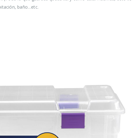
os
la vida de tus
desper
bitación, baño…etc.
os y
prendas delicadas
aliment
 mismo
ahorra
16 agosto, 2021
tiempo
16 agosto, 2021
5 razones de peso
por las que merece
a el
la pena reciclar
Claves 
 los pies
cuidado
30 julio, 2021
en ver
16 agosto, 2021
ológica, 7
Ser más
 puedes
cosas 
 lograrlo
hacer p
16 agosto, 2021