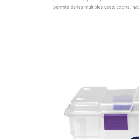
desperdici
permite darles múltiples usos: cocina, ha
alimentari
ahorrar al
tiempo
16 agosto, 2021
Claves par
cuidado de
en verano
16 agosto, 2021
Ser más ec
cosas que
hacer para
16 agosto, 2021