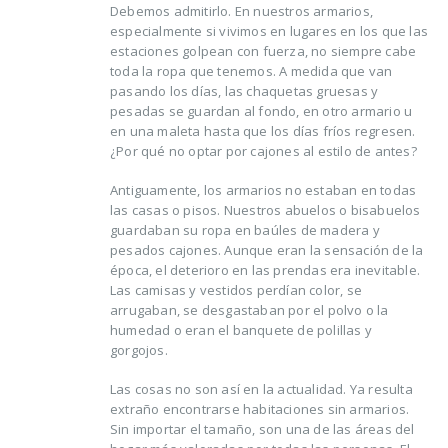
Debemos admitirlo. En nuestros armarios,
especialmente si vivimos en lugares en los que las
estaciones golpean con fuerza, no siempre cabe
toda la ropa que tenemos. A medida que van
pasando los días, las chaquetas gruesas y
pesadas se guardan al fondo, en otro armario u
en una maleta hasta que los días fríos regresen.
¿Por qué no optar por cajones al estilo de antes?
Trucos para alargar la
Cómo reducir los
Antiguamente, los armarios no estaban en todas
vida de tus prendas
desperdicios
las casas o pisos. Nuestros abuelos o bisabuelos
delicadas
alimentarios y ahor
guardaban su ropa en baúles de madera y
al mismo tiempo
osto, 2021
pesados cajones. Aunque eran la sensación de la
16 agosto, 2021
época, el deterioro en las prendas era inevitable.
Las camisas y vestidos perdían color, se
5 razones de peso por
arrugaban, se desgastaban por el polvo o la
las que merece la
Claves para el cuid
humedad o eran el banquete de polillas y
pena reciclar
de los pies en vera
gorgojos.
lio, 2021
16 agosto, 2021
Las cosas no son así en la actualidad. Ya resulta
extraño encontrarse habitaciones sin armarios.
Ser más ecológica, 
Sin importar el tamaño, son una de las áreas del
cosas que puedes