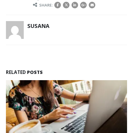
¿CAJONES
SHARE:
PARA
LA
ROPA?
SUSANA
¿Y
POR
QUÉ
NO?
RELATED
POSTS