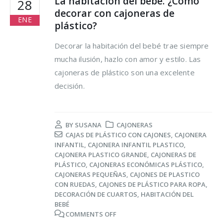
La habitación del bebé. ¿Cómo
28
decorar con cajoneras de
ENE
plástico?
Decorar la habitación del bebé trae siempre
mucha ilusión, hazlo con amor y estilo. Las
cajoneras de plástico son una excelente
Trucos para alargar la
Cómo reducir los
decisión.
vida de tus prendas
desperdicios
delicadas
alimentarios y ahor
al mismo tiempo
osto, 2021
BY
SUSANA
CAJONERAS
16 agosto, 2021
CAJAS DE PLÁSTICO CON CAJONES
,
CAJONERA
5 razones de peso por
INFANTIL
,
CAJONERA INFANTIL PLASTICO
,
las que merece la
Claves para el cuid
CAJONERA PLASTICO GRANDE
,
CAJONERAS DE
pena reciclar
de los pies en vera
PLÁSTICO
,
CAJONERAS ECONÓMICAS PLÁSTICO
,
CAJONERAS PEQUEÑAS
,
CAJONES DE PLASTICO
lio, 2021
16 agosto, 2021
CON RUEDAS
,
CAJONES DE PLÁSTICO PARA ROPA
,
DECORACIÓN DE CUARTOS
,
HABITACIÓN DEL
BEBÉ
Ser más ecológica, 
COMMENTS OFF
cosas que puedes