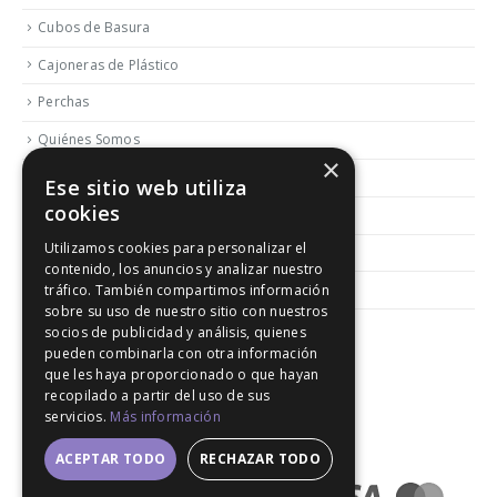
Cubos de Basura
Cajoneras de Plástico
Perchas
Quiénes Somos
×
Contactar
Ese sitio web utiliza
cookies
Blog
Utilizamos cookies para personalizar el
Política de Reembolso y Devoluciones
contenido, los anuncios y analizar nuestro
Aviso Legal
tráfico. También compartimos información
sobre su uso de nuestro sitio con nuestros
socios de publicidad y análisis, quienes
pueden combinarla con otra información
que les haya proporcionado o que hayan
recopilado a partir del uso de sus
servicios.
Más información
© 2020. All Rights Reserved │ Developed LGM
ACEPTAR TODO
RECHAZAR TODO