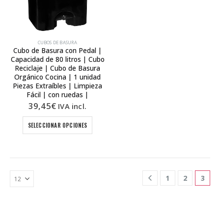
CUBOS DE BASURA
Cubo de Basura con Pedal |
Capacidad de 80 litros | Cubo
Reciclaje | Cubo de Basura
Orgánico Cocina | 1 unidad
Piezas Extraíbles | Limpieza
Fácil | con ruedas |
39,45
€
IVA incl.
Este
SELECCIONAR OPCIONES
producto
tiene
múltiples
variantes.
Las
1
2
3
opciones
se
pueden
elegir
en