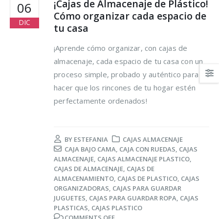
¡Cajas de Almacenaje de Plástico!
06
Cómo organizar cada espacio de
DIC
tu casa
¡Aprende cómo organizar, con cajas de
almacenaje, cada espacio de tu casa con un
proceso simple, probado y auténtico para
Trucos para alargar la
Cómo reducir los
hacer que los rincones de tu hogar estén
vida de tus prendas
desperdicios
perfectamente ordenados!
delicadas
alimentarios y ahor
al mismo tiempo
osto, 2021
16 agosto, 2021
BY
ESTEFANIA
CAJAS ALMACENAJE
5 razones de peso por
CAJA BAJO CAMA
,
CAJA CON RUEDAS
,
CAJAS
las que merece la
Claves para el cuid
ALMACENAJE
,
CAJAS ALMACENAJE PLASTICO
,
pena reciclar
de los pies en vera
CAJAS DE ALMACENAJE
,
CAJAS DE
ALMACENAMIENTO
,
CAJAS DE PLASTICO
,
CAJAS
lio, 2021
16 agosto, 2021
ORGANIZADORAS
,
CAJAS PARA GUARDAR
JUGUETES
,
CAJAS PARA GUARDAR ROPA
,
CAJAS
Ser más ecológica, 
PLASTICAS
,
CAJAS PLASTICO
cosas que puedes
COMMENTS OFF