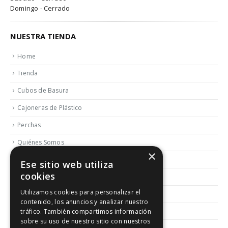
Domingo - Cerrado
NUESTRA TIENDA
Home
Tienda
Cubos de Basura
Cajoneras de Plástico
Perchas
Quiénes Somos
×
Contactar
Ese sitio web utiliza
cookies
Blog
Utilizamos cookies para personalizar el
Política de Reembolso y Devoluciones
contenido, los anuncios y analizar nuestro
Aviso Legal
tráfico. También compartimos información
sobre su uso de nuestro sitio con nuestros