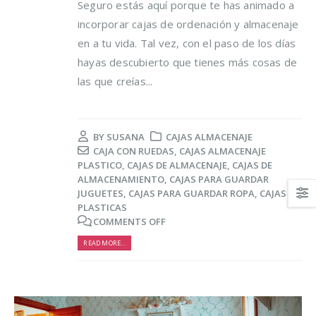
Seguro estás aquí porque te has animado a
incorporar cajas de ordenación y almacenaje
en a tu vida. Tal vez, con el paso de los días
hayas descubierto que tienes más cosas de
las que creías...
Trucos para alargar la
Cómo reducir los
vida de tus prendas
desperdicios
BY
SUSANA
CAJAS ALMACENAJE
delicadas
alimentarios y ahor
CAJA CON RUEDAS
,
CAJAS ALMACENAJE
al mismo tiempo
PLASTICO
,
CAJAS DE ALMACENAJE
,
CAJAS DE
osto, 2021
ALMACENAMIENTO
,
CAJAS PARA GUARDAR
16 agosto, 2021
JUGUETES
,
CAJAS PARA GUARDAR ROPA
,
CAJAS
5 razones de peso por
PLASTICAS
las que merece la
Claves para el cuid
COMMENTS OFF
pena reciclar
de los pies en vera
READ MORE...
lio, 2021
16 agosto, 2021
Ser más ecológica, 
cosas que puedes