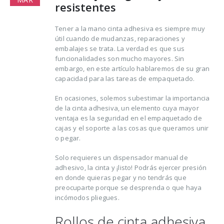
resistentes
Tener a la mano cinta adhesiva es siempre muy
útil cuando de mudanzas, reparaciones y
embalajes se trata. La verdad es que sus
funcionalidades son mucho mayores. Sin
embargo, en este artículo hablaremos de su gran
capacidad para las tareas de empaquetado.
Trucos para alargar la
Cómo reducir los
vida de tus prendas
desperdicios
En ocasiones, solemos subestimar la importancia
delicadas
alimentarios y ahor
de la cinta adhesiva, un elemento cuya mayor
al mismo tiempo
ventaja es la seguridad en el empaquetado de
osto, 2021
cajas y el soporte a las cosas que queramos unir
16 agosto, 2021
o pegar.
5 razones de peso por
las que merece la
Claves para el cuid
Solo requieres un dispensador manual de
pena reciclar
de los pies en vera
adhesivo, la cinta y ¡listo! Podrás ejercer presión
en donde quieras pegar y no tendrás que
lio, 2021
16 agosto, 2021
preocuparte porque se desprenda o que haya
incómodos pliegues.
Ser más ecológica, 
cosas que puedes
Rollos de cinta adhesiva