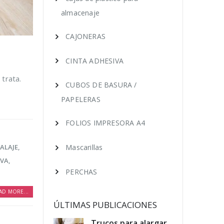
almacenaje
CAJONERAS
CINTA ADHESIVA
trata.
CUBOS DE BASURA /
PAPELERAS
FOLIOS IMPRESORA A4
ALAJE
,
Mascarillas
IVA
,
PERCHAS
AD MORE...
ÚLTIMAS PUBLICACIONES
educir los
Trucos para alargar
Cóm