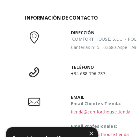
INFORMACIÓN DE CONTACTO
DIRECCIÓN
COMFORT HOUSE, S.L.U. - POL. 
Canterías nº 5 - 03680 Aspe - A
TELÉFONO
+34 688 796 787
EMAIL
Email Clientes Tienda:
tienda@comforthouse.tienda
Email Profesionales:
×
elena@comforthouse.tienda