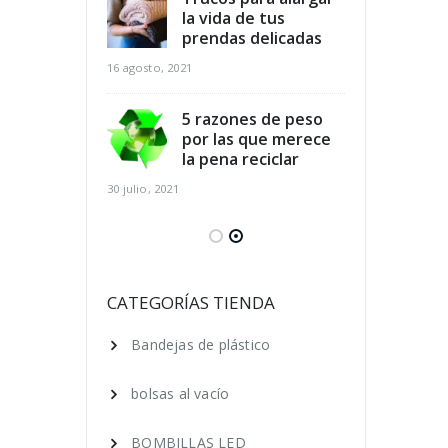
dicios
la vida de tus
des
arios y
prendas delicadas
ali
r al mismo
aho
16 agosto, 2021
tiempo
16 agosto, 2021
5 razones de peso
por las que merece
para el
la pena reciclar
Cla
 de los pies
cui
30 julio, 2021
ano
en 
16 agosto, 2021
 ecológica, 7
Ser
que puedes
cos
CATEGORÍAS TIENDA
ara lograrlo
hac
Bandejas de plástico
16 agosto, 2021
bolsas al vacío
BOMBILLAS LED