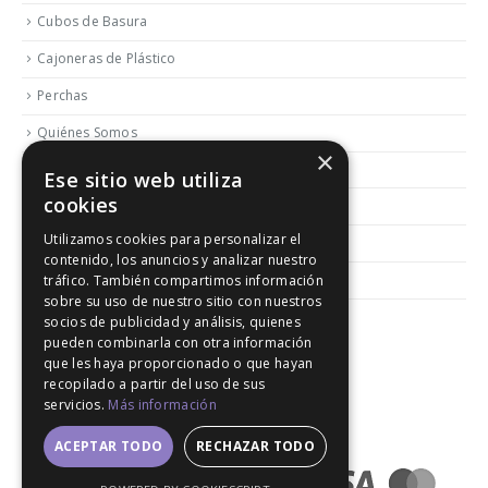
Cubos de Basura
Cajoneras de Plástico
Perchas
Quiénes Somos
×
Contactar
Ese sitio web utiliza
cookies
Blog
Utilizamos cookies para personalizar el
Política de Reembolso y Devoluciones
contenido, los anuncios y analizar nuestro
Aviso Legal
tráfico. También compartimos información
sobre su uso de nuestro sitio con nuestros
socios de publicidad y análisis, quienes
pueden combinarla con otra información
que les haya proporcionado o que hayan
recopilado a partir del uso de sus
servicios.
Más información
© 2020. All Rights Reserved │ Developed LGM
ACEPTAR TODO
RECHAZAR TODO