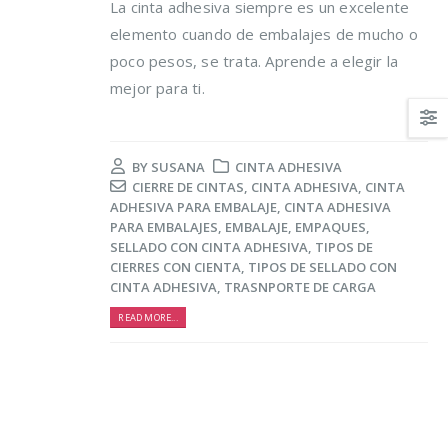
La cinta adhesiva siempre es un excelente
elemento cuando de embalajes de mucho o
poco pesos, se trata. Aprende a elegir la
mejor para ti.
BY
SUSANA
CINTA ADHESIVA
Trucos para alargar la
Cómo reducir los
CIERRE DE CINTAS
,
CINTA ADHESIVA
,
CINTA
vida de tus prendas
desperdicios
ADHESIVA PARA EMBALAJE
,
CINTA ADHESIVA
delicadas
alimentarios y ahor
PARA EMBALAJES
,
EMBALAJE
,
EMPAQUES
,
al mismo tiempo
osto, 2021
SELLADO CON CINTA ADHESIVA
,
TIPOS DE
16 agosto, 2021
CIERRES CON CIENTA
,
TIPOS DE SELLADO CON
CINTA ADHESIVA
,
TRASNPORTE DE CARGA
5 razones de peso por
las que merece la
Claves para el cuid
READ MORE...
pena reciclar
de los pies en vera
lio, 2021
16 agosto, 2021
Ser más ecológica, 
cosas que puedes