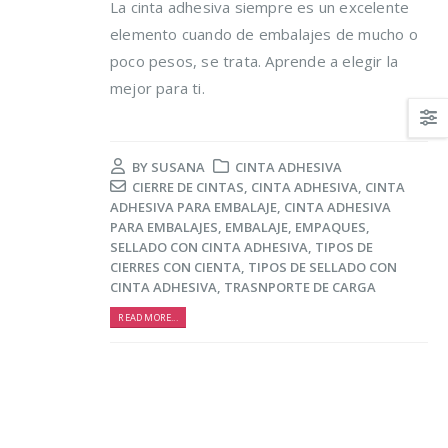
La cinta adhesiva siempre es un excelente
elemento cuando de embalajes de mucho o
poco pesos, se trata. Aprende a elegir la
mejor para ti.
BY
SUSANA
CINTA ADHESIVA
Trucos para alargar la
Cómo reducir los
CIERRE DE CINTAS
,
CINTA ADHESIVA
,
CINTA
vida de tus prendas
desperdicios
ADHESIVA PARA EMBALAJE
,
CINTA ADHESIVA
delicadas
alimentarios y ahor
PARA EMBALAJES
,
EMBALAJE
,
EMPAQUES
,
al mismo tiempo
osto, 2021
SELLADO CON CINTA ADHESIVA
,
TIPOS DE
16 agosto, 2021
CIERRES CON CIENTA
,
TIPOS DE SELLADO CON
CINTA ADHESIVA
,
TRASNPORTE DE CARGA
5 razones de peso por
las que merece la
Claves para el cuid
READ MORE...
pena reciclar
de los pies en vera
lio, 2021
16 agosto, 2021
Ser más ecológica, 
cosas que puedes