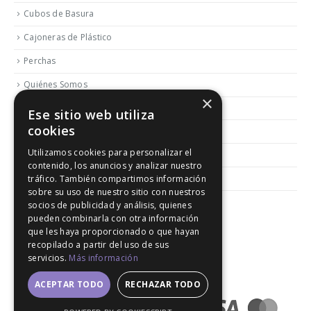
Cubos de Basura
Cajoneras de Plástico
Perchas
Quiénes Somos
×
Contactar
Ese sitio web utiliza
cookies
Blog
Utilizamos cookies para personalizar el
Política de Reembolso y Devoluciones
contenido, los anuncios y analizar nuestro
Aviso Legal
tráfico. También compartimos información
sobre su uso de nuestro sitio con nuestros
socios de publicidad y análisis, quienes
pueden combinarla con otra información
que les haya proporcionado o que hayan
recopilado a partir del uso de sus
servicios.
Más información
© 2020. All Rights Reserved │ Developed LGM
ACEPTAR TODO
RECHAZAR TODO